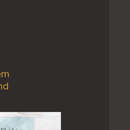
em
nd