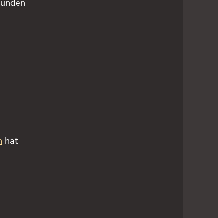
bunden
n
n
hat