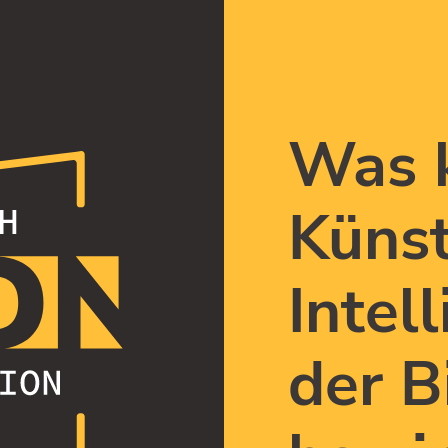
Was 
Künst
Intell
der B