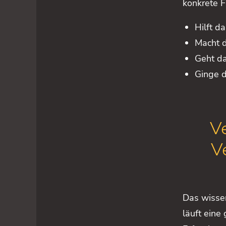
konkrete F
Hilft d
Macht d
Geht da
Ginge d
Ve
V
Das wissen
läuft eine