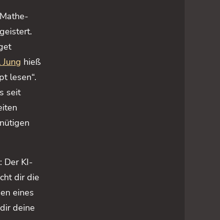
 Mathe-
geistert.
get
l
Jung
hieß
pt lesen“.
s seit
eiten
inütigen
: Der KI-
ht dir die
den eines
dir deine