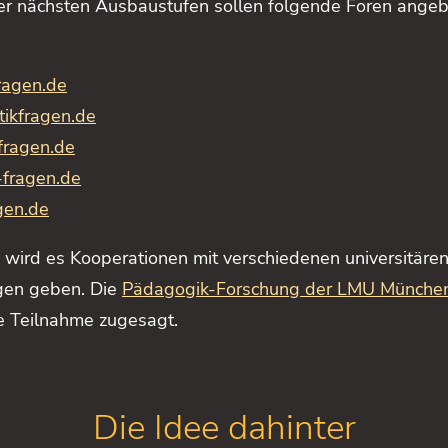
der nächsten Ausbaustufen sollen folgende Foren ange
ragen.de
tikfragen.de
fragen.de
-fragen.de
gen.de
wird es Kooperationen mit verschiedenen universitäre
ngen geben. Die
Pädagogik-Forschung der LMU Münche
re Teilnahme zugesagt.
Die Idee dahinter