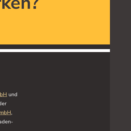
rken?
mbH
und
der
GmbH
,
aden-