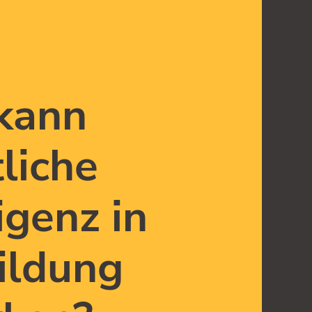
kann
liche
igenz in
ildung