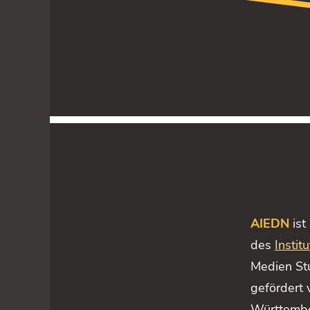
AIEDN
ist
des
Instit
Medien St
gefördert
Württembe