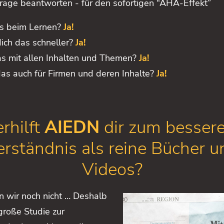
rage beantworten - für den sofortigen “AHA-Effekt”
as beim Lernen?
Ja!
ich das schneller?
Ja!
s mit allen Inhalten und Themen?
Ja!
as auch für Firmen und deren Inhalte?
Ja!
rhilft
AIEDN
dir zum besser
erständnis als reine Bücher u
Videos?
 wir noch nicht … Deshalb
 große Studie zur