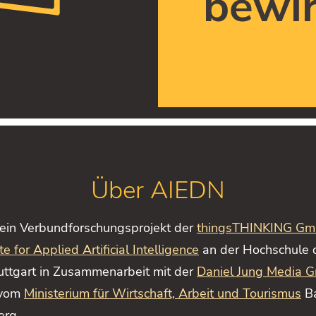
bewi
Über AIEDN
 ein Verbund­forschungs­projekt der
thingsTHINKING G
ute for Applied Artificial Intelligence
an der Hochschule 
uttgart in Zusammenarbeit mit der
Daniel
Jung
Media 
 vom
Ministerium für Wirtschaft, Arbeit und Tourismus
B
rg.