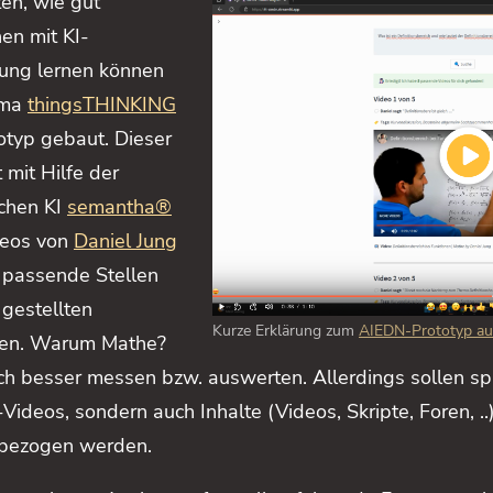
en, wie gut
nen mit KI-
zung lernen können
rma
thingsTHINKING
otyp gebaut. Dieser
 mit Hilfe der
chen KI
semantha®
deos von
Daniel
Jung
 passende Stellen
 gestellten
Kurze Erklärung zum
AIEDN-Prototyp a
en. Warum Mathe?
ich besser messen bzw. auswerten. Allerdings sollen sp
Videos, sondern auch Inhalte (Videos, Skripte, Foren, ..
nbezogen werden.