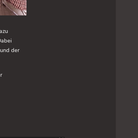
dazu
Dabei
 und der
r