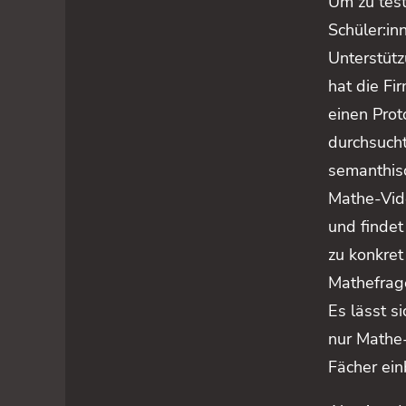
Um zu test
Schüler:in
Unterstüt
hat die Fi
einen Prot
durchsucht
semanthis
Mathe-Vi
und findet
zu konkret
Mathefrag
Es lässt s
nur Mathe-
Fächer ei