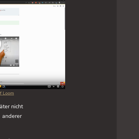
uf Loom
äter nicht
) anderer