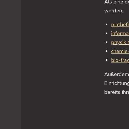
Als eine 
werden:
mathef
informa
physik-
chemie
bio-fra
Außerdem 
Einrichtu
bereits ih