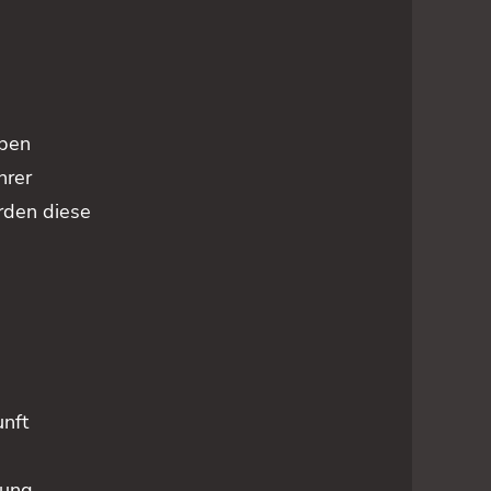
n
aben
hrer
rden diese
unft
gung