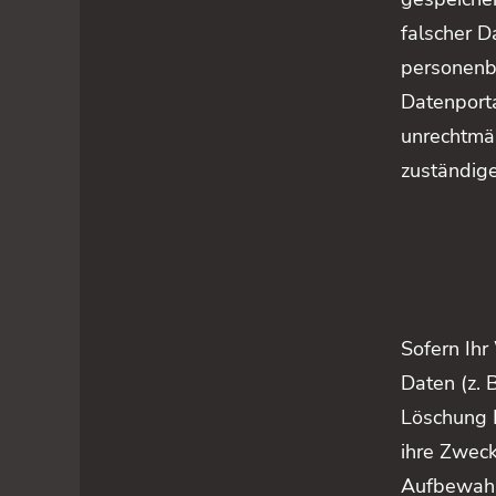
falscher D
personenbe
Datenporta
unrechtmäß
zuständige
Sofern Ihr
Daten (z. 
Löschung I
ihre Zweck
Aufbewahru