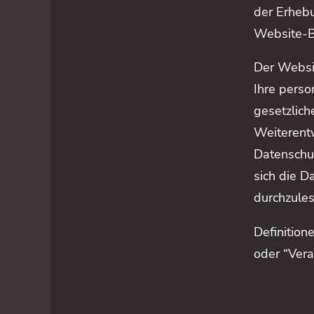
der Erheb
Website-Be
Der Websit
Ihre pers
gesetzlich
Weiterent
Datenschu
sich die 
durchzules
Definition
oder “Vera