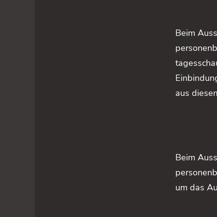
Beim Auss
personenb
tagesschau
Einbindung
aus diese
Beim Auss
personenb
um das Aud