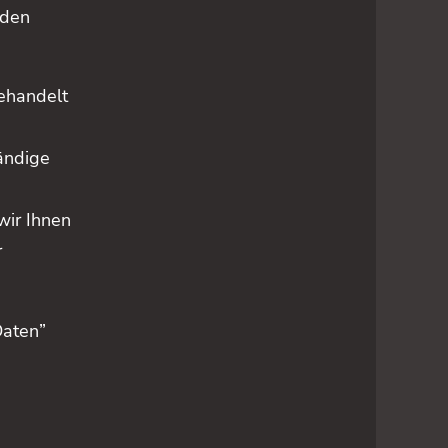
 den
ehandelt
ändige
ir Ihnen
r
Daten”