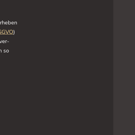
erheben
 DSGVO
)
ver-
n so