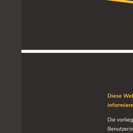
Diese Web
informier
Die vorlie
Benutzer: