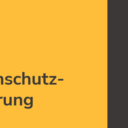
nschutz­
rung