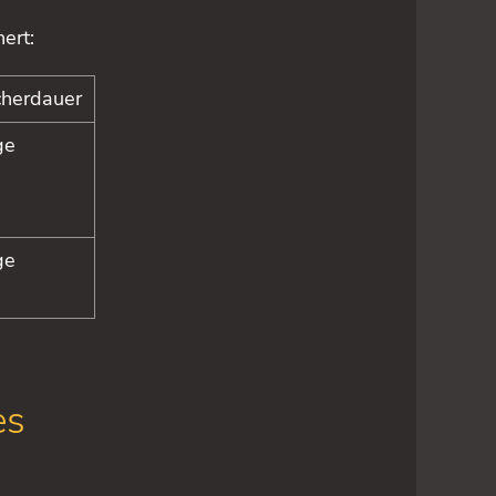
ert:
cherdauer
ge
ge
es