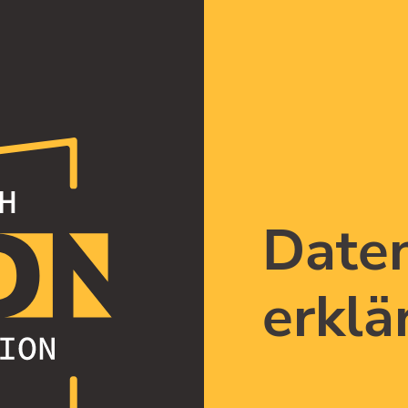
Date
erklä